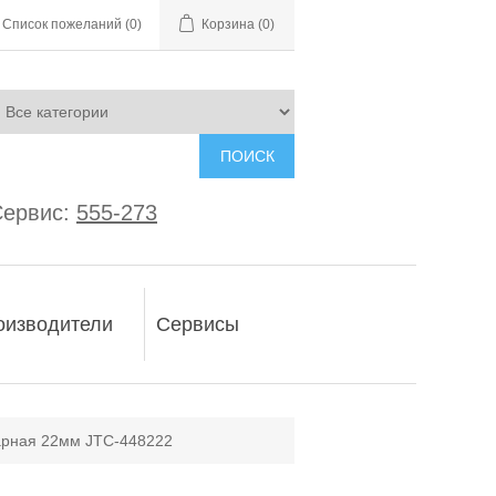
Список пожеланий
(0)
Корзина
(0)
ПОИСК
ервис:
555-273
оизводители
Сервисы
арная 22мм JTC-448222