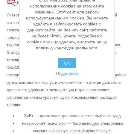
C 26 мая 2011 года правила
Инструкция
Схема
Каталог
использования cookies на этом сайте
Аккумуляторы и ЗУ
изменены. Этот сайт для работы
—
Инверторный генератор Champion IGG2200
это надёжный
использует механизм cookies. Вы можете
источник автономного питания мощностью 2 кВт, который
удалить и заблокировать cookies с
данного сайта, но без них сайт работать
сочетает в себе мобильность, тихую работу и безопасную
не будет. Чтобы узнать подробнее о
подачу тока для чувствительной техники. Инверторная
cookies и как их удалить, смотрите нашу
технология обеспечивает стабильное напряжение без скачков,
политику конфиденциальности.
благодаря чему генератор подходит для питания ноутбуков,
телевизоров, СВЧ-печей и другой электроники. Champion
OK
IGG2200 идеально подойдёт для использования на даче, в
Подробнее
поездках, в гараже или при отключениях электричества. Удобная
ручка, компактный корпус и экономичный 4-тактный двигатель
делают его удобным в эксплуатации и транспортировке.
Отличается низким уровнем шума и экономичным расходом
топлива.
Грузоподъемное оборудование
2 кВт — достаточно для большинства бытовых нужд
инверторная технология — безопасно для электроники
компактный корпус, простой ручной запуск