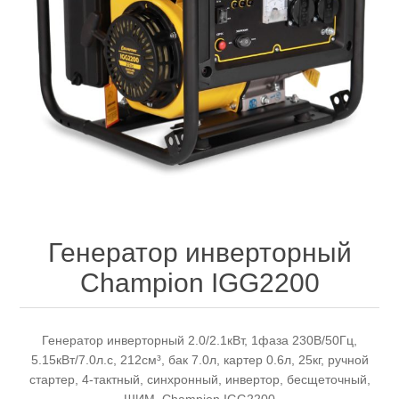
Электроинструмент
Ремонт инструмента марки DCK
Новости
Ремонт инструмента марки Elitech
FAQ
Сервисный центр JET
Контакты
Сервисный центр Кратон
Генератор инверторный
Champion IGG2200
Садовая и силовая техника
Генератор инверторный 2.0/2.1кВт, 1фаза 230В/50Гц,
5.15кВт/7.0л.с, 212см³, бак 7.0л, картер 0.6л, 25кг, ручной
стартер, 4-тактный, синхронный, инвертор, бесщеточный,