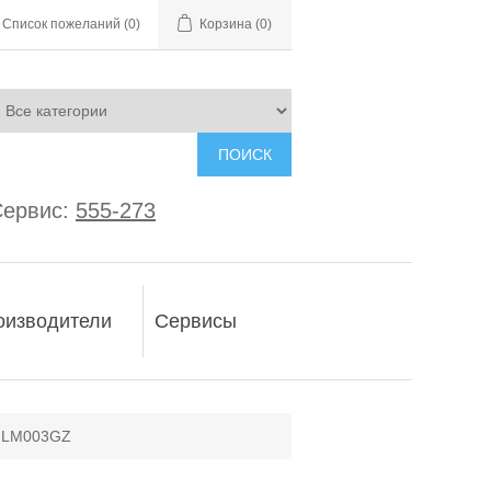
Список пожеланий
(0)
Корзина
(0)
ПОИСК
ервис:
555-273
оизводители
Сервисы
a LM003GZ