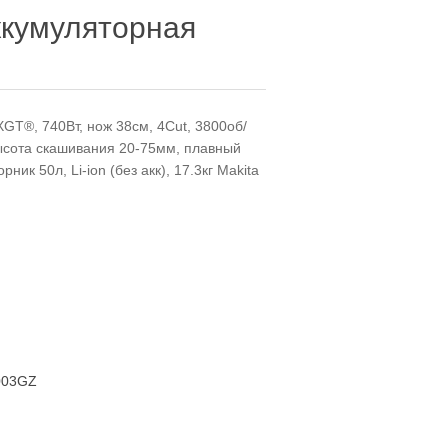
ккумуляторная
GT®, 740Вт, нож 38см, 4Cut, 3800об/
высота скашивания 20-75мм, плавный
ник 50л, Li-ion (без акк), 17.3кг Makita
003GZ