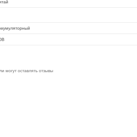
итай
ккумуляторный
0В
ли могут оставлять отзывы