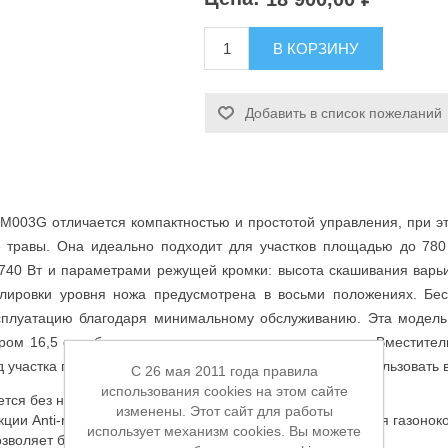
В КОРЗИНУ
Добавить в список пожеланий
LM003G отличается компактностью и простотой управления, при 
е травы. Она идеально подходит для участков площадью до 780
740 Вт и параметрами режущей кромки: высота скашивания варьи
улировки уровня ножа предусмотрена в восьми положениях. Бес
сплуатацию благодаря минимальному обслуживанию. Эта модель 
ром 16,5 см обеспечивают улучшенную проходимость. Вместите
 участка после стрижки, а собранные отходы можно использовать в
C 26 мая 2011 года правила
использования cookies на этом сайте
оется без необходимости демонтажа
изменены. Этот сайт для работы
ции Anti-restart можно избежать случайного срабатывания газонок
использует механизм cookies. Вы можете
зволяет более качественно стричь траву