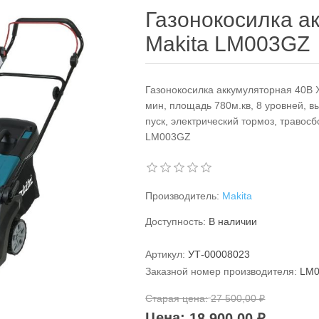
Газонокосилка а
Makita LM003GZ
Газонокосилка аккумуляторная 40B X
мин, площадь 780м.кв, 8 уровней, 
пуск, электрический тормоз, травоcбор
LM003GZ
Производитель:
Makita
Доступность:
В наличии
Артикул:
УТ-00008023
Заказной номер производителя:
LM
Старая цена:
27 500,00 ₽
Цена:
18 900,00 ₽