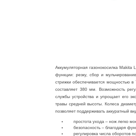
Аккумуляторная газонокосилка Makita 
функции: резку, сбор и мульчировани
стрижки обеспечивается мощностью в 
составляет 380 мм. Возможность рег
службы устройства и упрощает его эк
травы средней высоты. Колеса диамет
позволяет поддерживать аккуратный вид
простота ухода – нож легко м
безопасность – благодаря функ
регулировка числа оборотов по