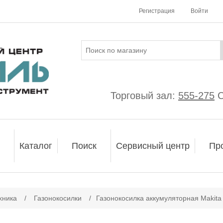
Регистрация
Войти
Торговый зал:
555-275
С
Каталог
Поиск
Сервисный центр
Пр
ачение атрибута
хника
/
Газонокосилки
/
Газонокосилка аккумуляторная Makit