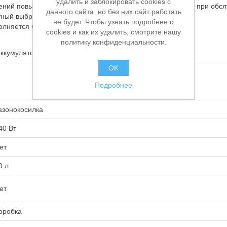
удалить и заблокировать cookies с
ений повышает срок эксплуатации и снижает объем работ при обс
данного сайта, но без них сайт работать
тный выброс скошенной травы
не будет. Чтобы узнать подробнее о
олняется без инструментов.
cookies и как их удалить, смотрите нашу
политику конфиденциальности.
ккумулятора и зарядного устройства.
OK
Подробнее
азонокосилка
40 Вт
ет
0 л
ет
оробка