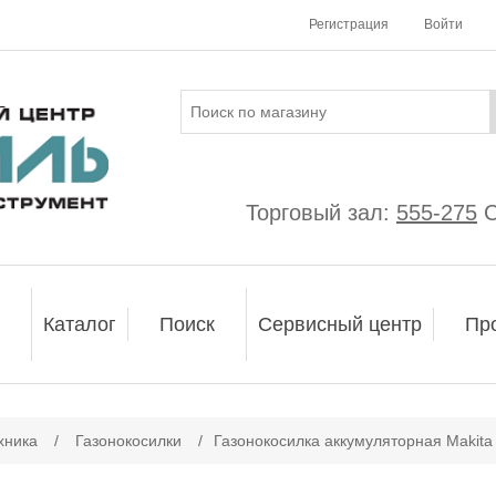
Регистрация
Войти
Торговый зал:
555-275
С
Каталог
Поиск
Сервисный центр
Пр
ачение атрибута
хника
/
Газонокосилки
/
Газонокосилка аккумуляторная Makit