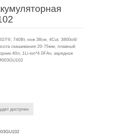
ккумуляторная
102
GT®, 740Вт, нож 38см, 4Cut, 3800об/
высота скашивания 20-75мм, плавный
орник 40л, 1Li-ion*4.0FАч, зарядное
 LM003GU102
будет доступен
003GU102