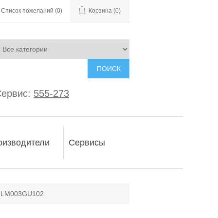
Список пожеланий
(0)
Корзина
(0)
ПОИСК
ервис:
555-273
оизводители
Сервисы
a LM003GU102