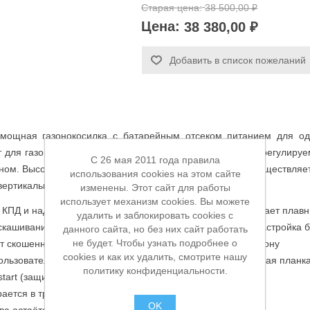
Старая цена:
38 500,00 ₽
Цена:
38 380,00 ₽
Добавить в список пожеланий
мощная газонокосилка с батарейным отсеком питанием для одн
 для газонов площадью до 800 м2. Восемь положений, регулируе
C 26 мая 2011 года правила
ном. Высота резки составляет 20-75 мм. Регулировка осуществляе
использования cookies на этом сайте
вертикального положения.
изменены. Этот сайт для работы
использует механизм cookies. Вы можете
ПД и надёжность, уменьшает нагрев и износ, обеспечивает плавны
удалить и заблокировать cookies с
кашивания. 6–8 уровней (в зависимости от источника), настройка 
данного сайта, но без них сайт работать
не будет. Чтобы узнать подробнее о
 скошенную траву и равномерно распределяет её по газону
cookies и как их удалить, смотрите нашу
пользователя, компактное вертикальное хранение (нажимная планка
политику конфиденциальности.
start (защита от случайного запуска)
ается в травосборник)
OK