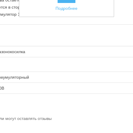
а остаётся на газоне)
тся в сторону, что ускоряет работу)
Подробнее
умулятор 1шт, зарядное устройство
азонокосилка
ккумуляторный
0В
ли могут оставлять отзывы