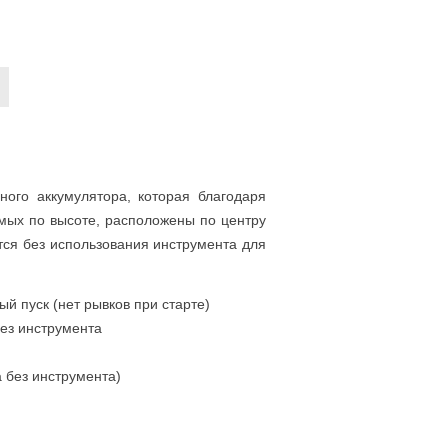
ого аккумулятора, которая благодаря
мых по высоте, расположены по центру
тся без использования инструмента для
й пуск (нет рывков при старте)
без инструмента
 без инструмента)