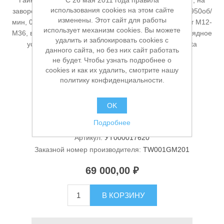
C 26 мая 2011 года правила
Гайковерт ударный аккумуляторный XGT ® 40В, 3/4”, на
использования cookies на этом сайте
заворот 1800Нм, на срыв 2200Нм, 0 -1800/1400/1150/950об/
изменены. Этот сайт для работы
мин, 0 -2500/2400/2200/1900уд/мин, стандартный болт М12-
использует механизм cookies. Вы можете
М36, высокопрочный болт М10-М27, 2Li-ion*4.0Ач, зарядное
удалить и заблокировать cookies с
устройство DC40RA, BL/XPT, Makpac 3, 3.9кг Makita
данного сайта, но без них сайт работать
TW001GM201
не будет. Чтобы узнать подробнее о
cookies и как их удалить, смотрите нашу
политику конфиденциальности.
Станки и оснастка
Производитель:
Makita
OK
Доступность:
В наличии
Подробнее
Артикул:
УТ000017620
Заказной номер производителя:
TW001GM201
69 000,00 ₽
В КОРЗИНУ