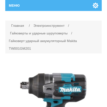
МЕНЮ
Главная
Главная
/
Электроинструмент
/
Новинки
Гайковерты и ударные шуруповерты
/
Гайковерт ударный аккумуляторный Makita
Каталог
TW001GM201
Поиск
Сервисный центр
Производители
Ремонт инструмента марки Makita
Ремонт инструмента марки Champion
Сервисы