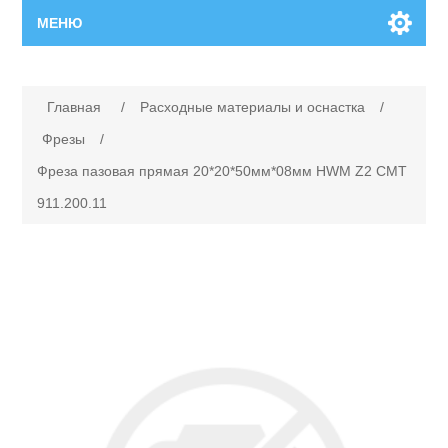
МЕНЮ
Главная
Главная
/
Расходные материалы и оснастка
/
Новинки
Фрезы
/
Фреза пазовая прямая 20*20*50мм*08мм HWM Z2 CMT
Каталог
911.200.11
Поиск
Сервисный центр
Производители
Ремонт инструмента марки Makita
Ремонт инструмента марки Champion
Сервисы