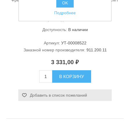
Фреза пазовая прямая 20*20*50мм*08мм HWM Z2 CMT
OK
911.200.11
Подробнее
Производитель:
CMT
Доступность:
В наличии
Артикул:
УТ-00008522
Заказной номер производителя:
911.200.11
Станки и оснастка
3 331,00 ₽
В КОРЗИНУ
Добавить в список пожеланий