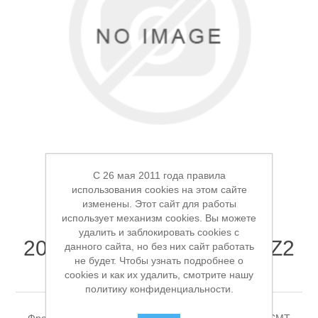
Электроинструмент
Ремонт инструмента марки DCK
Новости
Ремонт инструмента марки Elitech
FAQ
Сервисный центр JET
Контакты
Сервисный центр Кратон
C 26 мая 2011 года правила
использования cookies на этом сайте
изменены. Этот сайт для работы
использует механизм cookies. Вы можете
Фреза пазовая прямая
удалить и заблокировать cookies с
20*20*50мм*08мм HWM Z2
Садовая и силовая техника
данного сайта, но без них сайт работать
не будет. Чтобы узнать подробнее о
CMT 911.200.11
cookies и как их удалить, смотрите нашу
политику конфиденциальности.