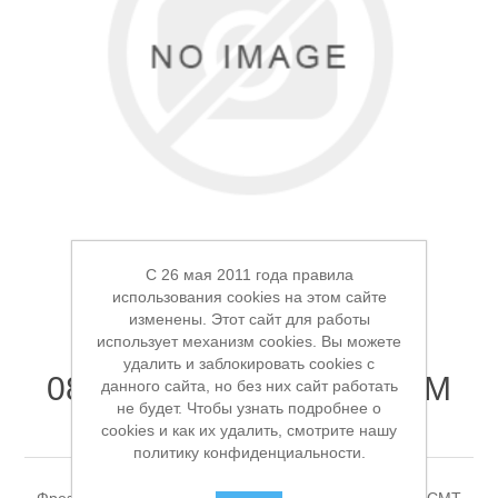
Электроинструмент
Ремонт инструмента марки DCK
Новости
Ремонт инструмента марки Elitech
FAQ
Сервисный центр JET
Контакты
Сервисный центр Кратон
C 26 мая 2011 года правила
использования cookies на этом сайте
изменены. Этот сайт для работы
использует механизм cookies. Вы можете
Фреза пазовая прямая
удалить и заблокировать cookies с
08*31.7*60мм*08мм HWM
Садовая и силовая техника
данного сайта, но без них сайт работать
не будет. Чтобы узнать подробнее о
Z2 CMT 912.080.11
cookies и как их удалить, смотрите нашу
политику конфиденциальности.