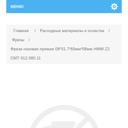
МЕНЮ
Главная
Главная
/
Расходные материалы и оснастка
/
Новинки
Фрезы
/
Фреза пазовая прямая 08*31.7*60мм*08мм HWM Z2
Каталог
CMT 912.080.11
Поиск
Сервисный центр
Производители
Ремонт инструмента марки Makita
Ремонт инструмента марки Champion
Сервисы