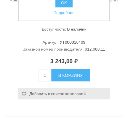
Фреза пазовая прямая 08*31.7*60мм*08мм HWM Z2 CMT
OK
912.080.11
Подробнее
Производитель:
CMT
Доступность:
В наличии
Артикул:
УТ000010409
Заказной номер производителя:
912.080.11
Станки и оснастка
3 243,00 ₽
В КОРЗИНУ
Добавить в список пожеланий