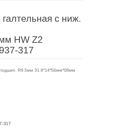
 галтельная с ниж.
8мм HW Z2
K937-317
 подшип. R9.5мм 31.8*14*56мм*08мм
7-317