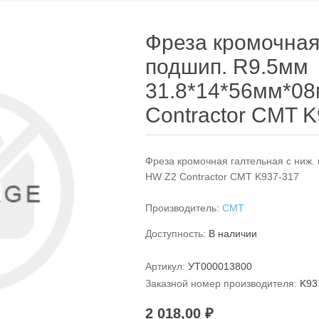
Фреза кромочная
подшип. R9.5мм
31.8*14*56мм*0
Contractor CMT 
Фреза кромочная галтельная с ниж.
HW Z2 Contractor CMT K937-317
Производитель:
CMT
Доступность:
В наличии
Артикул:
УТ000013800
Заказной номер производителя:
K93
2 018,00 ₽