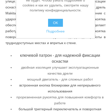
не будет. Чтобы узнать подробнее о
улице. Кулачковый патрон способствует надежной фиксации
cookies и как их удалить, смотрите нашу
Аккумуляторы и ЗУ
оснастки. Размер патрона составляет 13 мм. Ударная дрель
политику конфиденциальности.
Makita M8101KB имеет два режима работы - сверление с
ударом и без. Прорезиненная основная рукоятка
OK
обеспечивает надежное удержание инструмента и делает
работу более комфортной. Дополнительная рукоятка
Подробнее
поворачивается на 360° – дрель подходит для работы в
труднодоступных местах и впритык к стене.
ключевой патрон - для надежной фиксации
оснастки
двойная изоляция улучшает эксплуатационные
качества дрели
мощный двигатель - для сложных работ
встроенная кнопка блокировки для непрерывного
использования
Грузоподъемное оборудование
прорезиненная рукоятка для повышения комфорта в
работе
большой триггерный переключатель и поворотная