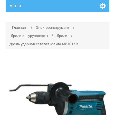
МЕНЮ
Главная
Имя атрибута
Значение атрибута
Главная
/
Электроинструмент
/
Новинки
Дрели и шуруповерты
/
Дрели
/
Дрель ударная сетевая Makita M8101KB
Каталог
Поиск
Сервисный центр
Производители
Ремонт инструмента марки Makita
Ремонт инструмента марки Champion
Сервисы