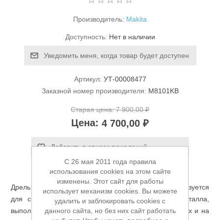
Производитель:
Makita
Доступность:
Нет в наличии
Уведомить меня, когда товар будет доступен
Артикул:
УТ-00008477
Станки и оснастка
Заказной номер производителя:
M8101KB
Старая цена:
7 900,00 ₽
Цена:
4 700,00 ₽
Добавить в список пожеланий
C 26 мая 2011 года правила
использования cookies на этом сайте
изменены. Этот сайт для работы
Дрель M8101KB с мощным двигателем 710 Вт используется
использует механизм cookies. Вы можете
для сборки тяжелых конструкций из дерева и металла,
удалить и заблокировать cookies с
данного сайта, но без них сайт работать
выполнении ремонтных и отделочных работ в зданиях и на