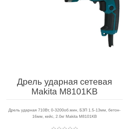
Электроинструмент
Ремонт инструмента марки DCK
Новости
Ремонт инструмента марки Elitech
FAQ
Сервисный центр JET
Контакты
Сервисный центр Кратон
Дрель ударная сетевая
Makita M8101KB
Садовая и силовая техника
Дрель ударная 710Вт, 0-3200об.мин, БЗП 1.5-13мм, бетон-
16мм, кейс, 2.0кг Makita M8101KB