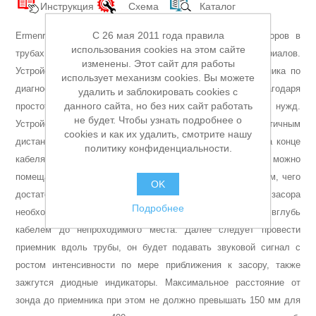
Инструкция
Схема
Каталог
Аккумуляторы и ЗУ
C 26 мая 2011 года правила
Ermenrich Ping ES20 представляет собой детектор засоров в
использования cookies на этом сайте
трубах из металла, меди, ПВХ, пластика и иных материалов.
изменены. Этот сайт для работы
Устройство может значительно облегчить работу сантехника по
использует механизм cookies. Вы можете
диагностике водопроводных и канализационных труб. Благодаря
удалить и заблокировать cookies с
данного сайта, но без них сайт работать
простоте работы детектор подойдет и для домашних нужд.
не будет. Чтобы узнать подробнее о
Устройство состоит из передатчика с герметичным
cookies и как их удалить, смотрите нашу
дистанционным зондом и приемника. Зонд расположен на конце
политику конфиденциальности.
кабеля, намотанного на катушку-передатчик, его можно
помещать в воду на некоторое время. Длина кабеля – 20 м, чего
OK
достаточно для большинства случаев. Для поиска места засора
Подробнее
необходимо поместить зонд в трубу и проталкивать его вглубь
кабелем до непроходимого места. Далее следует провести
приемник вдоль трубы, он будет подавать звуковой сигнал с
ростом интенсивности по мере приближения к засору, также
Грузоподъемное оборудование
зажгутся диодные индикаторы. Максимальное расстояние от
зонда до приемника при этом не должно превышать 150 мм для