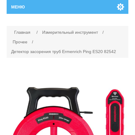
МЕНЮ
Главная
Главная
/
Измерительный инструмент
/
Новинки
Прочее
/
Детектор засорения труб Ermenrich Ping ES20 82542
Каталог
Поиск
Сервисный центр
Производители
Ремонт инструмента марки Makita
Ремонт инструмента марки Champion
Сервисы