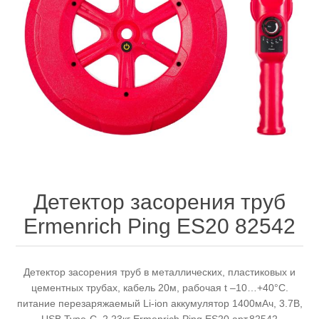
Электроинструмент
Ремонт инструмента марки DCK
Новости
Ремонт инструмента марки Elitech
FAQ
Сервисный центр JET
Контакты
Сервисный центр Кратон
Детектор засорения труб
Ermenrich Ping ES20 82542
Садовая и силовая техника
Детектор засорения труб в металлических, пластиковых и
цементных трубах, кабель 20м, рабочая t –10…+40°C.
питание перезаряжаемый Li-ion аккумулятор 1400мАч, 3.7В,